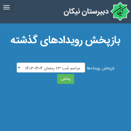
gle
tion
بازپخش رویدادهای گذشته
بازپخش رویدادها:
پخش