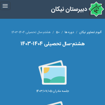
gle
tion
آلبوم تصاویر نیکان
دوره ها
50
هشتم-سال تحصیلی 1404-1403
هشتم-سال تحصیلی 1404-1403
جلسه مادران-1403/07/05