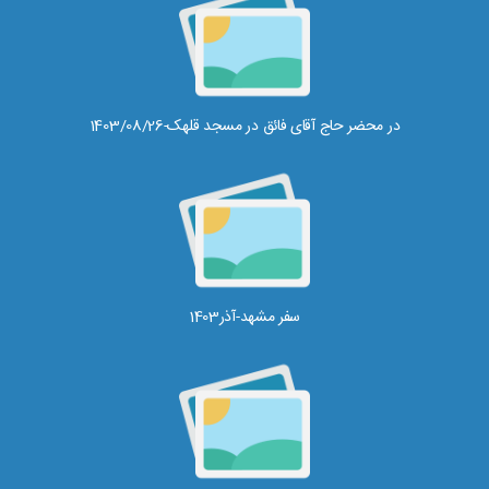
در محضر حاج آقای فائق در مسجد قلهک-1403/08/26
سفر مشهد-آذر1403