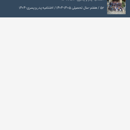
52 / هفتم-سال تحصیلی 1405-1404 / اختتامیه پدر و پسری-1404
کوهنوردی درکه-1405/04/10
52 / هفتم-سال تحصیلی 1405-1404 / کوهنوردی درکه-1405
صعود به توچال از شیرپلا-۱۴۰۵/۰۴/۳۱
سال تحصیلی 1405-1404 / تابستان1405 / صعود به توچال از شیرپلا-۱۴۰۵
غار رودافشان-1405/04/24
52 / هفتم-سال تحصیلی 1405-1404 / غار رودافشان-1405
تماس
خیابان حضرت ولی عصر (عج)، بالاتر از چهارراه پارک وی، خیابان شهید فیاضی
(فرشته)، ابتدای خیابان چناران، نبش کوچه یاسمن، پلاک 21، کدپستی
1964959563
021 - 78 16 9000