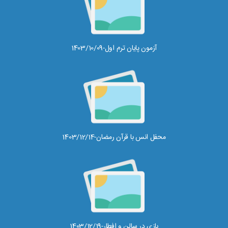
آزمون پایان ترم اول-1403/10/09
محفل انس با قرآن رمضان-1403/12/14
بازی در سالن و افطار-1403/12/19