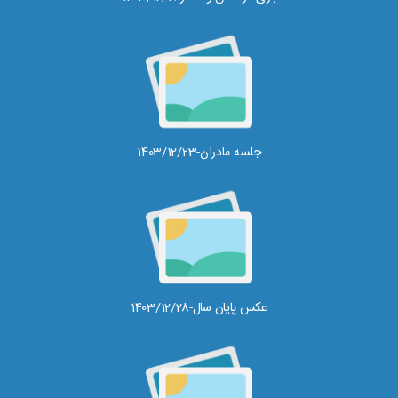
جلسه مادران-1403/12/23
عکس پایان سال-1403/12/28