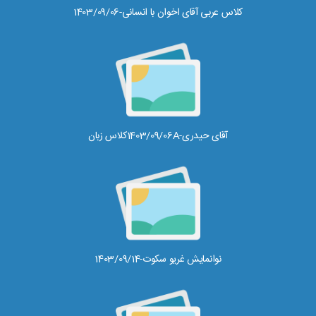
کلاس عربی آقای اخوان با انسانی-1403/09/06
آقای حیدری-1403/09/06Aکلاس زبان
نوانمایش غریو سکوت-1403/09/14