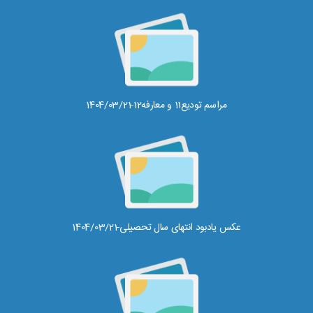
مراسم تودیع11 و معارفه12-1404/03/21
عکس یادبود انتهای سال تحصیلی-1404/03/21