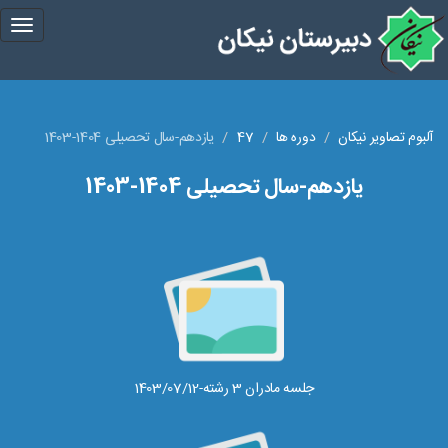
gle
tion
آلبوم تصاویر نیکان
دوره ها
47
یازدهم-سال تحصیلی 1404-1403
یازدهم-سال تحصیلی 1404-1403
جلسه مادران 3 رشته-1403/07/12