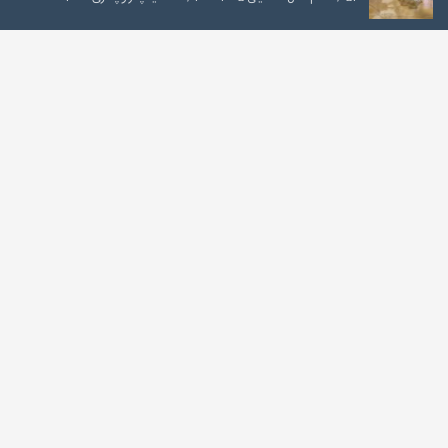
کوهنوردی درکه-1405/04/10
52 / هفتم-سال تحصیلی 1405-1404 / کوهنوردی درکه-1405
صعود به توچال از شیرپلا-۱۴۰۵/۰۴/۳۱
سال تحصیلی 1405-1404 / تابستان1405 / صعود به توچال از شیرپلا-۱۴۰۵
غار رودافشان-1405/04/24
52 / هفتم-سال تحصیلی 1405-1404 / غار رودافشان-1405
تماس
خیابان حضرت ولی عصر (عج)، بالاتر از چهارراه پارک وی، خیابان شهید فیاضی
(فرشته)، ابتدای خیابان چناران، نبش کوچه یاسمن، پلاک 21، کدپستی
1964959563
021 - 78 16 9000
10000 22 00 96 30