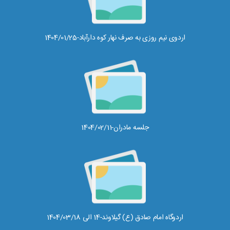
اردوی نیم روزی به صرف نهار کوه دارآباد-1404/01/25
جلسه مادران-1404/02/11
اردوگاه امام صادق (ع) گیلاوند-14 الی 1404/03/18