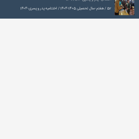
52 / هفتم-سال تحصیلی 1405-1404 / اختتامیه پدر و پسری-1404
کوهنوردی درکه-1405/04/10
52 / هفتم-سال تحصیلی 1405-1404 / کوهنوردی درکه-1405
صعود به توچال از شیرپلا-۱۴۰۵/۰۴/۳۱
سال تحصیلی 1405-1404 / تابستان1405 / صعود به توچال از شیرپلا-۱۴۰۵
غار رودافشان-1405/04/24
52 / هفتم-سال تحصیلی 1405-1404 / غار رودافشان-1405
تماس
خیابان حضرت ولی عصر (عج)، بالاتر از چهارراه پارک وی، خیابان شهید فیاضی
(فرشته)، ابتدای خیابان چناران، نبش کوچه یاسمن، پلاک 21، کدپستی
1964959563
021 - 78 16 9000